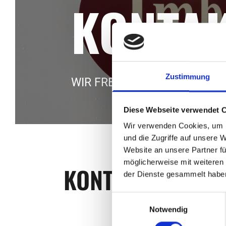
KONTA
Zustimmung
WIR FREUEN UNS AUF IHRE 
Diese Webseite verwendet 
Wir verwenden Cookies, um I
und die Zugriffe auf unsere 
Website an unsere Partner fü
möglicherweise mit weiteren
KONTAKTIEREN S
der Dienste gesammelt habe
Einwilligungsauswahl
Notwendig