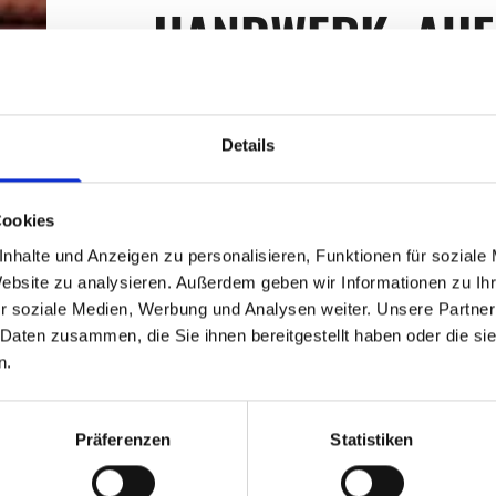
HANDWERK, AUF
MAN SICH VERL
KANN
Details
Cookies
Seit vielen Jahren steht Hubert Knue f
nhalte und Anzeigen zu personalisieren, Funktionen für soziale
Fleisch- und Wurstwaren aus eigener He
Website zu analysieren. Außerdem geben wir Informationen zu I
handwerklichem Können, Erfahrung und 
r soziale Medien, Werbung und Analysen weiter. Unsere Partner
 Daten zusammen, die Sie ihnen bereitgestellt haben oder die s
entstehen Produkte, die unsere Kunde
n.
für den täglichen Bedarf, die nächste F
größere Veranstaltung.
Präferenzen
Statistiken
Neben unserem
Verkaufswagen
bieten