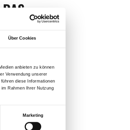
 DAS
ASSEN
Über Cookies
ür hochwertige
 Medien anbieten zu können
rstellung. Mit
hrer Verwendung unserer
viel Sorgfalt
 führen diese Informationen
ie im Rahmen Ihrer Nutzung
n schätzen – ob
eier oder eine
Marketing
 wir mit dem