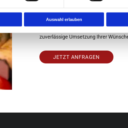
Imbisswagen
, dem
SB-Automaten
un
Catering-Angeboten
vielfältige Möglich
und Service aus einer Hand zu genieße
Auswahl erlauben
wir großen Wert auf persönliche Betre
zuverlässige Umsetzung Ihrer Wünsch
JETZT ANFRAGEN