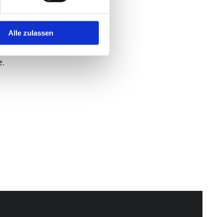
d
saisonalen
keiten, Qualität
n. Dabei legen
Alle zulassen
uung und eine
e.